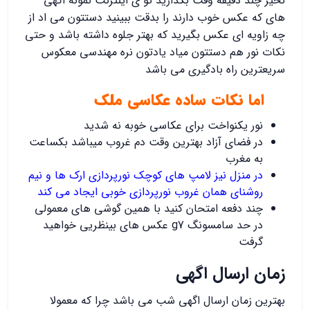
نخیر چند دقیقه وقت بگذارید تو ی اینترنت نمونه اگهی
های که عکس خوب دارند را بدقت ببینید دستتون می اد از
چه زاویه ای عکس بگیرید که بهتر جلوه داشته باشد و حتی
نکات نور هم دستتون میاد یادتون نره مهندسی معکوس
سریعترین راه بادگیری می باشد
اما نکات ساده عکاسی ملک
نور یکنواخت برای عکاسی خوبه نه شدید
در فضای آزاد بهترین وقت دم غروب میباشد بکساعت
به مغرب
در منزل نیز لامپ های کوچک نورپردازی ارک ها و نیم
روشنای همان غروب نورپردازی خوبی ایجاد می کند
چند دفعه امتحان کنید با همین گوشی های معمولی
در حد سامسونگ g7 عکس های بینظریی خواهید
گرفت
زمان ارسال اگهی
بهترین زمان ارسال اگهی شب می باشد چرا که معمولا