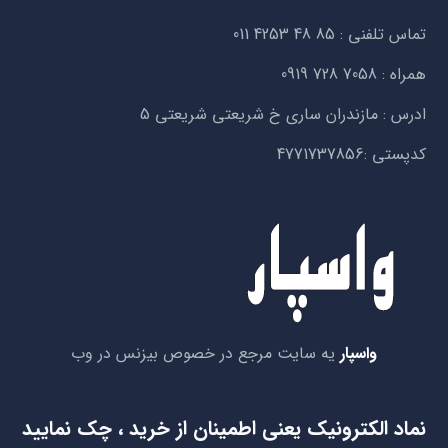
تماس تلفنی :
011 4253 48 85
همراه :
0919 728 7058
ادرس : مازندران ساری خ شریعتی شریعتی 5
کدپستی :4771737856
واسپار
یه سایت مرجع در خصوص بیزنس در وب
نماد الکترونیک یعنی اطمینان از خرید ، چک نمایید