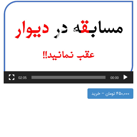
نمایشگر
ویدیو
02:05
00:00
450,000 تومان – خرید