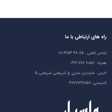
راه های ارتباطی با ما
تماس تلفنی :
011 4253 48 85
همراه :
0919 728 7058
ادرس : مازندران ساری خ شریعتی شریعتی 5
کدپستی :4771737856