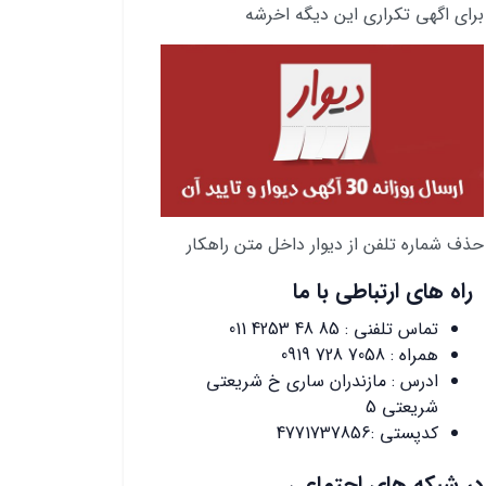
برای اگهی تکراری این دیگه اخرشه
حذف شماره تلفن از دیوار داخل متن راهکار
راه های ارتباطی با ما
تماس تلفنی :
011 4253 48 85
همراه :
0919 728 7058
ادرس : مازندران ساری خ شریعتی
شریعتی 5
کدپستی :4771737856
در شبکه های اجتماعی