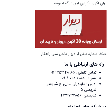
برای اگهی تکراری این دیگه اخرشه
حذف شماره تلفن از دیوار داخل متن راهکار
راه های ارتباطی با ما
تماس تلفنی :
011 4253 48 85
همراه :
0919 728 7058
ادرس : مازندران ساری خ شریعتی
شریعتی 5
کدپستی :4771737856
در شبکه های اجتماعی