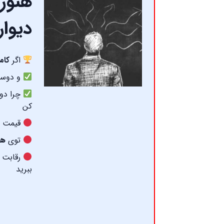
هنوز 
دیوار
اگر
کام
و دوست 
چرا دو 
کن
قیمت ا
توی
هم
رقابت ه
ببرید