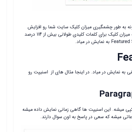
 نشون داده که Featured Snippet میتونه به طور چشمگیری میزان کلیک سایت شما رو افزایش
بده. یک مطالعه توسط هاب اسپات نشون داد که میزان کلیک برای کلمات کلیدی طولانی بیش از 114 درصد
ای مختلفی به نمایش در میاد. در اینجا مثال های از اسنیپت رو
Paragra
Paragraph Fea شامل یک کپی میشه. این اسنیپت ها گاهی زمانی نمایش داده میشه
عاتی میشه که سعی در پاسخ به اون سوال دارند.