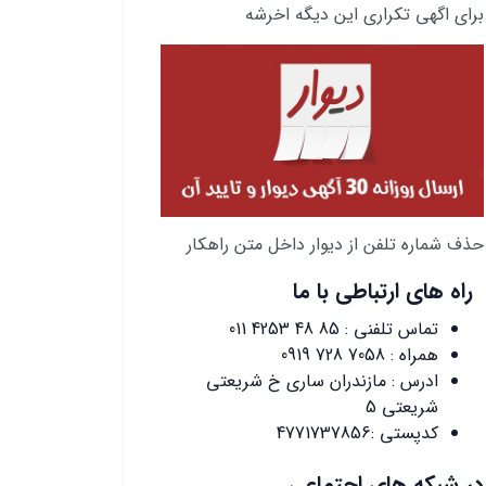
برای اگهی تکراری این دیگه اخرشه
حذف شماره تلفن از دیوار داخل متن راهکار
راه های ارتباطی با ما
تماس تلفنی :
011 4253 48 85
همراه :
0919 728 7058
ادرس : مازندران ساری خ شریعتی
شریعتی 5
کدپستی :4771737856
در شبکه های اجتماعی