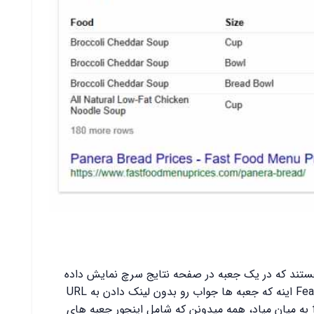
 های پاسخ مشابه به Featured Snippet هستند که در یک جعبه در صفحه نتایج سرچ نمایش داده
میشن. تفاوت بین جعبه پاسخ و Featured Snippet اینه که جعبه ها جواب رو بدون لینک دادن به URL
ارائه می کنند. وقت سخن از featured snippets به میان میاد، همه میدونن که شامل اینجور جعبه های